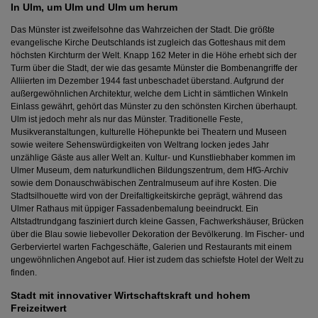
In Ulm, um Ulm und Ulm um herum
Das Münster ist zweifelsohne das Wahrzeichen der Stadt. Die größte
evangelische Kirche Deutschlands ist zugleich das Gotteshaus mit dem
höchsten Kirchturm der Welt. Knapp 162 Meter in die Höhe erhebt sich der
Turm über die Stadt, der wie das gesamte Münster die Bombenangriffe der
Alliierten im Dezember 1944 fast unbeschadet überstand. Aufgrund der
außergewöhnlichen Architektur, welche dem Licht in sämtlichen Winkeln
Einlass gewährt, gehört das Münster zu den schönsten Kirchen überhaupt.
Ulm ist jedoch mehr als nur das Münster. Traditionelle Feste,
Musikveranstaltungen, kulturelle Höhepunkte bei Theatern und Museen
sowie weitere Sehenswürdigkeiten von Weltrang locken jedes Jahr
unzählige Gäste aus aller Welt an. Kultur- und Kunstliebhaber kommen im
Ulmer Museum, dem naturkundlichen Bildungszentrum, dem HfG-Archiv
sowie dem Donauschwäbischen Zentralmuseum auf ihre Kosten. Die
Stadtsilhouette wird von der Dreifaltigkeitskirche geprägt, während das
Ulmer Rathaus mit üppiger Fassadenbemalung beeindruckt. Ein
Altstadtrundgang fasziniert durch kleine Gassen, Fachwerkshäuser, Brücken
über die Blau sowie liebevoller Dekoration der Bevölkerung. Im Fischer- und
Gerberviertel warten Fachgeschäfte, Galerien und Restaurants mit einem
ungewöhnlichen Angebot auf. Hier ist zudem das schiefste Hotel der Welt zu
finden.
Stadt mit innovativer Wirtschaftskraft und hohem
Freizeitwert