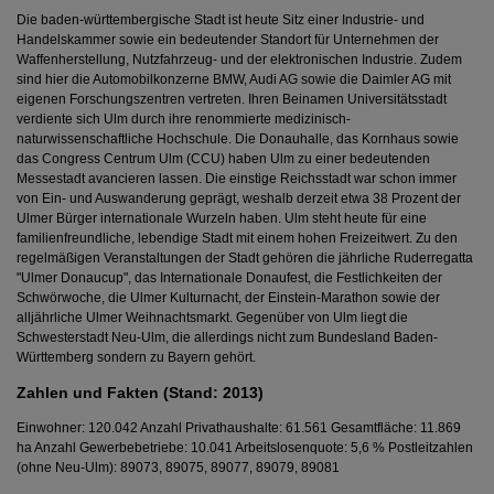
Die baden-württembergische Stadt ist heute Sitz einer Industrie- und
Handelskammer sowie ein bedeutender Standort für Unternehmen der
Waffenherstellung, Nutzfahrzeug- und der elektronischen Industrie. Zudem
sind hier die Automobilkonzerne BMW, Audi AG sowie die Daimler AG mit
eigenen Forschungszentren vertreten. Ihren Beinamen Universitätsstadt
verdiente sich Ulm durch ihre renommierte medizinisch-
naturwissenschaftliche Hochschule. Die Donauhalle, das Kornhaus sowie
das Congress Centrum Ulm (CCU) haben Ulm zu einer bedeutenden
Messestadt avancieren lassen. Die einstige Reichsstadt war schon immer
von Ein- und Auswanderung geprägt, weshalb derzeit etwa 38 Prozent der
Ulmer Bürger internationale Wurzeln haben. Ulm steht heute für eine
familienfreundliche, lebendige Stadt mit einem hohen Freizeitwert. Zu den
regelmäßigen Veranstaltungen der Stadt gehören die jährliche Ruderregatta
"Ulmer Donaucup", das Internationale Donaufest, die Festlichkeiten der
Schwörwoche, die Ulmer Kulturnacht, der Einstein-Marathon sowie der
alljährliche Ulmer Weihnachtsmarkt. Gegenüber von Ulm liegt die
Schwesterstadt Neu-Ulm, die allerdings nicht zum Bundesland Baden-
Württemberg sondern zu Bayern gehört.
Zahlen und Fakten (Stand: 2013)
Einwohner: 120.042 Anzahl Privathaushalte: 61.561 Gesamtfläche: 11.869
ha Anzahl Gewerbebetriebe: 10.041 Arbeitslosenquote: 5,6 % Postleitzahlen
(ohne Neu-Ulm): 89073, 89075, 89077, 89079, 89081