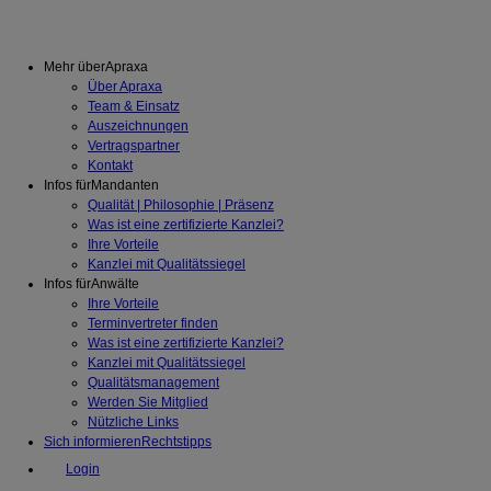
Mehr über
Apraxa
Über Apraxa
Team & Einsatz
Auszeichnungen
Vertragspartner
Kontakt
Infos für
Mandanten
Qualität | Philosophie | Präsenz
Was ist eine zertifizierte Kanzlei?
Ihre Vorteile
Kanzlei mit Qualitätssiegel
Infos für
Anwälte
Ihre Vorteile
Terminvertreter finden
Was ist eine zertifizierte Kanzlei?
Kanzlei mit Qualitätssiegel
Qualitätsmanagement
Werden Sie Mitglied
Nützliche Links
Sich informieren
Rechtstipps
Login