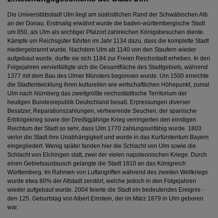
Die Universitätsstadt Ulm liegt am südöstlichen Rand der Schwäbischen Alb
an der Donau. Erstmalig erwähnt wurde die baden-württembergische Stadt
um 850, als Ulm als wichtiger Pfalzort zahlreichen Königsbesuchen diente.
Kämpfe um Reichsgüter führten im Jahr 1134 dazu, dass die komplette Stadt
niedergebrannt wurde. Nachdem Ulm ab 1140 von den Staufern wieder
aufgebaut wurde, durfte sie sich 1184 zur Freien Reichsstadt erheben. In den
Folgejahren vervielfältigte sich die Gesamtfläche des Stadtgebiets, während
1377 mit dem Bau des Ulmer Münsters begonnen wurde. Um 1500 erreichte
die Stadtentwicklung ihren kulturellen wie wirtschaftlichen Höhepunkt, zumal
Ulm nach Nürnberg das zweitgrößte reichsstädtische Territorium der
heutigen Bundesrepublik Deutschland besaß. Erpressungen diverser
Besatzer, Reparationszahlungen, verheerende Seuchen, der spanische
Erbfolgekrieg sowie der Dreißigjährige Krieg verringerten den einstigen
Reichtum der Stadt so sehr, dass Ulm 1770 zahlungsunfähig wurde. 1803
verlor die Stadt ihre Unabhängigkeit und wurde in das Kurfürstentum Bayern
eingegliedert. Wenig später fanden hier die Schlacht von Ulm sowie die
Schlacht von Elchingen statt, zwei der vielen napoleonischen Kriege. Durch
einen Gebietsaustausch gelangte die Stadt 1810 an das Königreich
Württemberg. Im Rahmen von Luftangriffen während des zweiten Weltkriegs
wurde etwa 80% der Altstadt zerstört, welche jedoch in den Folgejahren
wieder aufgebaut wurde. 2004 feierte die Stadt ein bedeutendes Ereignis -
den 125. Geburtstag von Albert Einstein, der im März 1879 in Ulm geboren
war.