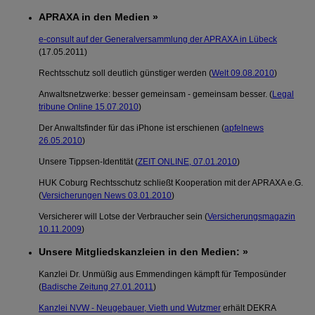
APRAXA in den Medien »
e-consult auf der Generalversammlung der APRAXA in Lübeck
(17.05.2011)
Rechtsschutz soll deutlich günstiger werden (
Welt 09.08.2010
)
Anwaltsnetzwerke: besser gemeinsam - gemeinsam besser. (
Legal
tribune Online 15.07.2010
)
Der Anwaltsfinder für das iPhone ist erschienen (
apfelnews
26.05.2010
)
Unsere Tippsen-Identität (
ZEIT ONLINE, 07.01.2010
)
HUK Coburg Rechtsschutz schließt Kooperation mit der APRAXA e.G.
(
Versicherungen News 03.01.2010
)
Versicherer will Lotse der Verbraucher sein (
Versicherungsmagazin
10.11.2009
)
Unsere Mitgliedskanzleien in den Medien: »
Kanzlei Dr. Unmüßig aus Emmendingen kämpft für Temposünder
(
Badische Zeitung 27.01.2011
)
Kanzlei NVW - Neugebauer, Vieth und Wutzmer
erhält DEKRA