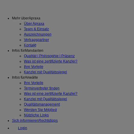
Mehr über
Apraxa
Über Apraxa
Team & Einsatz
Auszeichnungen
Vertragspartner
Kontakt
Infos für
Mandanten
Qualität | Philosophie | Präsenz
Was ist eine zertifizierte Kanzlei?
Ihre Vorteile
Kanzlei mit Qualitätssiegel
Infos für
Anwälte
Ihre Vorteile
Terminvertreter finden
Was ist eine zertifizierte Kanzlei?
Kanzlei mit Qualitätssiegel
Qualitätsmanagement
Werden Sie Mitglied
Nützliche Links
Sich informieren
Rechtstipps
Login