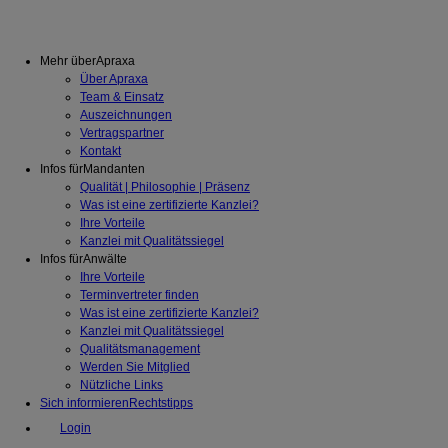
Mehr über
Apraxa
Über Apraxa
Team & Einsatz
Auszeichnungen
Vertragspartner
Kontakt
Infos für
Mandanten
Qualität | Philosophie | Präsenz
Was ist eine zertifizierte Kanzlei?
Ihre Vorteile
Kanzlei mit Qualitätssiegel
Infos für
Anwälte
Ihre Vorteile
Terminvertreter finden
Was ist eine zertifizierte Kanzlei?
Kanzlei mit Qualitätssiegel
Qualitätsmanagement
Werden Sie Mitglied
Nützliche Links
Sich informieren
Rechtstipps
Login