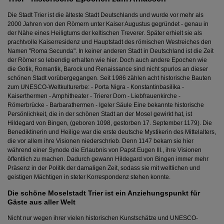
Die Stadt Trier ist die älteste Stadt Deutschlands und wurde vor mehr als
2000 Jahren von den Römern unter Kaiser Augustus gegründet - genau in
der Nähe eines Heiligtums der keltischen Treverer. Später erhielt sie als
prachtvolle Kaiserresidenz und Hauptstadt des römischen Westreiches den
Namen "Roma Secunda". In keiner anderen Stadt in Deutschland ist die Zeit
der Römer so lebendig erhalten wie hier. Doch auch andere Epochen wie
die Gotik, Romantik, Barock und Renaissance sind nicht spurlos an dieser
schönen Stadt vorübergegangen. Seit 1986 zählen acht historische Bauten
zum UNESCO-Weltkulturerbe: - Porta Nigra - Konstantinbasilika -
Kaiserthermen - Amphitheater - Trierer Dom - Liebfrauenkirche -
Römerbrücke - Barbarathermen - Igeler Säule Eine bekannte historische
Persönlichkeit, die in der schönen Stadt an der Mosel gewirkt hat, ist
Hildegard von Bingen, (geboren 1098, gestorben 17. September 1179). Die
Benediktinerin und Heilige war die erste deutsche Mystikerin des Mittelalters,
die vor allem ihre Visionen niederschrieb. Denn 1147 bekam sie hier
während einer Synode die Erlaubnis von Papst Eugen III., ihre Visionen
öffentlich zu machen. Dadurch gewann Hildegard von Bingen immer mehr
Präsenz in der Politik der damaligen Zeit, sodass sie mit weltlichen und
geistigen Mächtigen in steter Korrespondenz stehen konnte.
Die schöne Moselstadt Trier ist ein Anziehungspunkt für
Gäste aus aller Welt
Nicht nur wegen ihrer vielen historischen Kunstschätze und UNESCO-