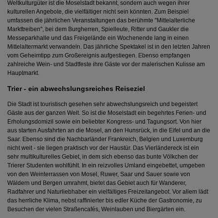
Weltkulturgüter ist die Moselstadt bekannt, sondern auch wegen ihrer
kulturellen Angebote, die vielfältiger nicht sein könnten. Zum Beispiel
umfassen die jährlichen Veranstaltungen das berühmte "Mittelalterliche
Markttreiben", bei dem Burgherren, Spielleute, Ritter und Gaukler die
Messeparkhalle und das Freigelände ein Wochenende lang in einen
Mittelaltermarkt verwandeln. Das jährliche Spektakel ist in den letzten Jahren
vom Geheimtipp zum Großereignis aufgestiegen. Ebenso empfangen
zahlreiche Wein- und Stadtfeste ihre Gäste vor der malerischen Kulisse am
Hauptmarkt.
Trier - ein abwechslungsreiches Reiseziel
Die Stadt ist touristisch gesehen sehr abwechslungsreich und begeistert
Gäste aus der ganzen Welt. So ist die Moselstadt ein begehrtes Ferien- und
Erholungsdomizil sowie ein beliebter Kongress- und Tagungsort. Von hier
aus starten Ausfahrten an die Mosel, an den Hunsrück, in die Eifel und an die
Saar. Ebenso sind die Nachbarländer Frankreich, Belgien und Luxemburg
nicht weit - sie liegen praktisch vor der Haustür. Das Vierländereck ist ein
sehr multikulturelles Gebiet, in dem sich ebenso das bunte Völkchen der
Trierer Studenten wohlfühlt. In ein reizvolles Umland eingebettet, umgeben
von den Weinterrassen von Mosel, Ruwer, Saar und Sauer sowie von
Wäldern und Bergen umrahmt, bietet das Gebiet auch für Wanderer,
Radfahrer und Naturliebhaber ein vielfältiges Freizeitangebot. Vor allem lädt
das herrliche Klima, nebst raffinierter bis edler Küche der Gastronomie, zu
Besuchen der vielen Straßencafés, Weinlauben und Biergärten ein.