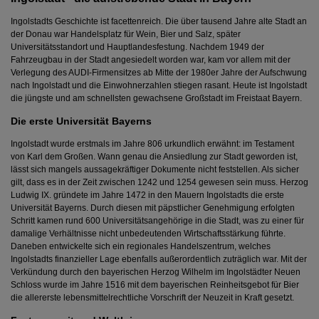
Ingolstadts Geschichte ist facettenreich. Die über tausend Jahre alte Stadt an
der Donau war Handelsplatz für Wein, Bier und Salz, später
Universitätsstandort und Hauptlandesfestung. Nachdem 1949 der
Fahrzeugbau in der Stadt angesiedelt worden war, kam vor allem mit der
Verlegung des AUDI-Firmensitzes ab Mitte der 1980er Jahre der Aufschwung
nach Ingolstadt und die Einwohnerzahlen stiegen rasant. Heute ist Ingolstadt
die jüngste und am schnellsten gewachsene Großstadt im Freistaat Bayern.
Die erste Universität Bayerns
Ingolstadt wurde erstmals im Jahre 806 urkundlich erwähnt: im Testament
von Karl dem Großen. Wann genau die Ansiedlung zur Stadt geworden ist,
lässt sich mangels aussagekräftiger Dokumente nicht feststellen. Als sicher
gilt, dass es in der Zeit zwischen 1242 und 1254 gewesen sein muss. Herzog
Ludwig IX. gründete im Jahre 1472 in den Mauern Ingolstadts die erste
Universität Bayerns. Durch diesen mit päpstlicher Genehmigung erfolgten
Schritt kamen rund 600 Universitätsangehörige in die Stadt, was zu einer für
damalige Verhältnisse nicht unbedeutenden Wirtschaftsstärkung führte.
Daneben entwickelte sich ein regionales Handelszentrum, welches
Ingolstadts finanzieller Lage ebenfalls außerordentlich zuträglich war. Mit der
Verkündung durch den bayerischen Herzog Wilhelm im Ingolstädter Neuen
Schloss wurde im Jahre 1516 mit dem bayerischen Reinheitsgebot für Bier
die allererste lebensmittelrechtliche Vorschrift der Neuzeit in Kraft gesetzt.