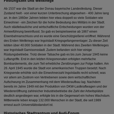
Festungszeit und Weltkriege
Ab 1537 war die Stadt an der Donau bayerische Landesfestung. Dieser
Zustand hielt - von einer kurzen Unterbrechung abgesehen - 400 Jahre lang
an. In den 1860er Jahren lebten hier etwa doppelt so viele Soldaten wie
Einwohner - ein Zeichen für die hohe Bedeutung des Militärs in der Stadt.
Auch städtebauliche und wirtschaftliche Entscheidungen wurden von der
Armeeführung beeinflusst. So gab es beispielsweise ab 1867 einen
Eisenbahnanschluss und es wurde eine Geschützgießerei eröffnet. Während
des Ersten Weltkriegs war Ingolstadt Kriegsgefangenenlager. Zu dieser Zeit
lebten über 40.000 Soldaten in der Stadt. Während des Zweiten Weltkrieges
war Ingolstadt Garnisonsstadt. Zudem befanden sich hier einige
Rüstungsbetriebe. Trotz dieser Tatsache gab es bis zum Januar 1945 keine
Luftangriffe. Erst in den letzten Kriegsmonaten erfolgten mehrfache
Bombardements, die zum Teil erhebliche Zerstörungen zur Folge hatten. Am
26. April 1945 wurde die Stadt von amerikanischen Truppen besetzt. Nach
Kriegsende erhöhte sich die Einwohnerzahl Ingolstadts recht schnell, was
vor allem am Zustrom von Vertriebenen sowie dem wirtschaftlichen
Aufschwung im Zusammenhang mit dem Wiederaufbau lag. Nachdem
bereits im Jahre 1949 mit der Produktion von DKW-Lastkraftwagen und der
Wiedereröffnung zahlreicher Industriebetriebe die Zahl der Arbeitsplätze
deutlich angestiegen war, erfolgte bis in die Gegenwart ein hohes Wachstum.
Mittlerweile leben knapp 132.000 Menschen in der Stadt, die seit 1989
erneut auch Universitätsstandort ist.
Historisches Stadtzentrum und Audi-Forum