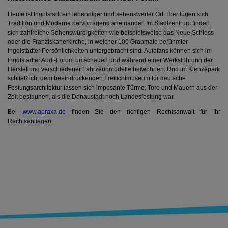
Heute ist Ingolstadt ein lebendiger und sehenswerter Ort. Hier fügen sich
Tradition und Moderne hervorragend aneinander. Im Stadtzentrum finden
sich zahlreiche Sehenswürdigkeiten wie beispielsweise das Neue Schloss
oder die Franziskanerkirche, in welcher 100 Grabmale berühmter
Ingolstädter Persönlichkeiten untergebracht sind. Autofans können sich im
Ingolstädter Audi-Forum umschauen und während einer Werksführung der
Herstellung verschiedener Fahrzeugmodelle beiwohnen. Und im Klenzepark
schließlich, dem beeindruckenden Freilichtmuseum für deutsche
Festungsarchitektur lassen sich imposante Türme, Tore und Mauern aus der
Zeit bestaunen, als die Donaustadt noch Landesfestung war.
Bei
www.apraxa.de
finden Sie den richtigen Rechtsanwalt für Ihr
Rechtsanliegen.