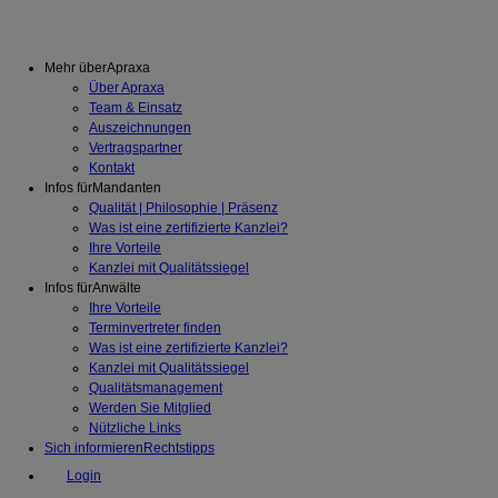
Mehr über
Apraxa
Über Apraxa
Team & Einsatz
Auszeichnungen
Vertragspartner
Kontakt
Infos für
Mandanten
Qualität | Philosophie | Präsenz
Was ist eine zertifizierte Kanzlei?
Ihre Vorteile
Kanzlei mit Qualitätssiegel
Infos für
Anwälte
Ihre Vorteile
Terminvertreter finden
Was ist eine zertifizierte Kanzlei?
Kanzlei mit Qualitätssiegel
Qualitätsmanagement
Werden Sie Mitglied
Nützliche Links
Sich informieren
Rechtstipps
Login